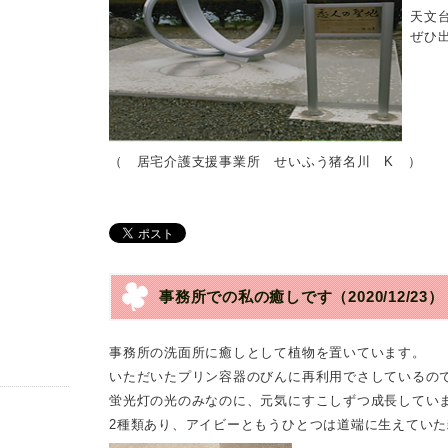
天文
ぜひ
（ 居宅介護支援事業所 せいふう猪名川 K ）
事務所での私の癒しです
（2020/12/23）
事務所の洗面所に癒しとして植物を置いています。
いただいたプリン容器のびんに再利用でさしているの
蛍光灯の光のみなのに、元気にすこしずつ成長してい
2
種類あり、アイビーともうひとつは道端に生えていた