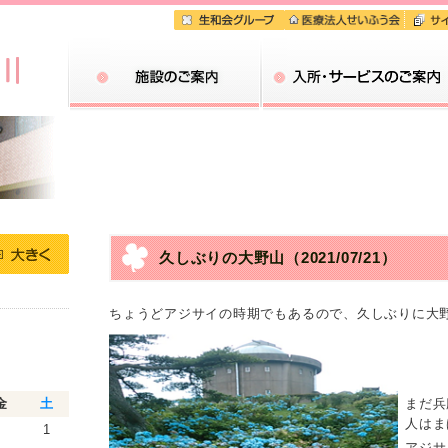
施設のご案内
入所・サービスのご案内
久しぶりの大野山
（2021/07/21）
ちょうどアジサイの時期でもあるので、久しぶりに大
金
土
まだ兵
人はま
1
アジサ