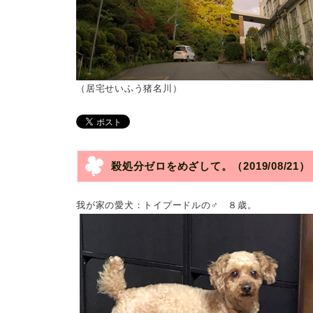
（居宅せいふう猪名川）
殺処分ゼロをめざして。
（2019/08/21）
我が家の愛犬：トイプードルの♂ ８歳。