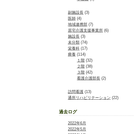
副施設長
(3)
医師
(4)
地域連携部
(7)
居宅介護支援事業所
(6)
施設長
(3)
未分類
(74)
栄養科
(17)
療養
(114)
１階
(32)
２階
(38)
３階
(42)
看護介護部長
(2)
訪問看護
(13)
通所リハビリテーション
(22)
過去ログ
2022年6月
2022年5月