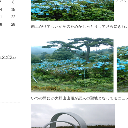
7
8
4
15
1
22
8
29
雨上がりでしたがそのためかしっとりしてさらにきれ
スタグラム
いつの間にか大野山山頂が恋人の聖地となってモニュ