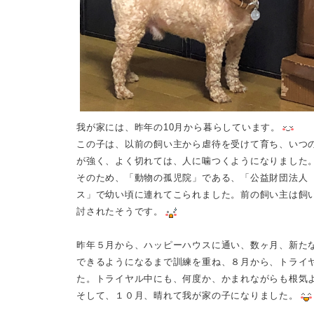
我が家には、昨年の
10
月から暮らしています。
この子は、以前の飼い主から虐待を受けて育ち、いつ
が強く、よく切れては、人に噛つくようになりました
そのため、「動物の孤児院」である、「公益財団法人
ス」で幼い頃に連れてこられました。前の飼い主は飼
討されたそうです。
昨年５月から、ハッピーハウスに通い、数ヶ月、新た
できるようになるまで訓練を重ね、８月から、トライ
た。トライヤル中にも、何度か、かまれながらも根気
そして、１０月、晴れて我が家の子になりました。