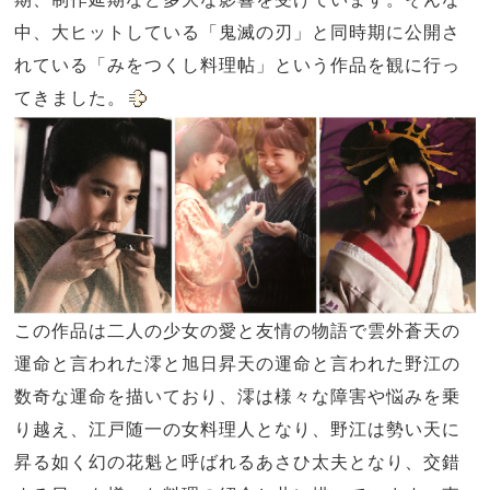
中、大ヒットしている「鬼滅の刃」と同時期に公開さ
れている「みをつくし料理帖」という作品を観に行っ
てきました。
この作品は二人の少女の愛と友情の物語で雲外蒼天の
運命と言われた澪と旭日昇天の運命と言われた野江の
数奇な運命を描いており、澪は様々な障害や悩みを乗
り越え、江戸随一の女料理人となり、野江は勢い天に
昇る如く幻の花魁と呼ばれるあさひ太夫となり、交錯