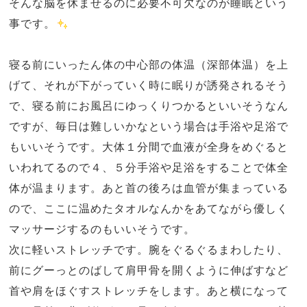
そんな脳を休ませるのに必要不可欠なのが睡眠という
事です。
寝る前にいったん体の中心部の体温（深部体温）を上
げて、それが下がっていく時に眠りが誘発されるそう
で、寝る前にお風呂にゆっくりつかるといいそうなん
ですが、毎日は難しいかなという場合は手浴や足浴で
もいいそうです。大体１分間で血液が全身をめぐると
いわれてるので４、５分手浴や足浴をすることで体全
体が温まります。あと首の後ろは血管が集まっている
ので、ここに温めたタオルなんかをあてながら優しく
マッサージするのもいいそうです。
次に軽いストレッチです。腕をぐるぐるまわしたり、
前にグーっとのばして肩甲骨を開くように伸ばすなど
首や肩をほぐすストレッチをします。あと横になって