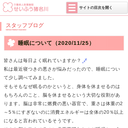
医療法人 せい
サイトの目次を開く
スタッフブログ
Seifukai Medical Corporation
睡眠について
（2020/11/25）
皆さんは毎日よく眠れていますか？
私は最近寝つきの悪さが悩みだったので、睡眠につい
て少し調べてみました。
そもそもなぜ眠るのかというと、身体を休ませるのは
もちろんのこと、脳を休ませるという大切な役割があ
ります。脳は非常に燃費の悪い器官で、重さは体重の2
～5％にすぎないのに消費エネルギーは全体の20％以上
になると言われているそうです。