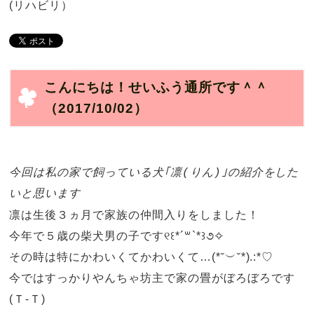
(リハビリ）
こんにちは！せいふう通所です＾＾
（2017/10/02）
今回は私の家で飼っている犬｢凛(りん)｣の紹介をした
いと思います
凛は生後３ヵ月で家族の仲間入りをしました！
今年で５歳の柴犬男の子です୧꒰*´꒳`*꒱૭✧
その時は特にかわいくてかわいくて…(*˘︶˘*).:*♡
今ではすっかりやんちゃ坊主で家の畳がぼろぼろです
(Ｔ-Ｔ)