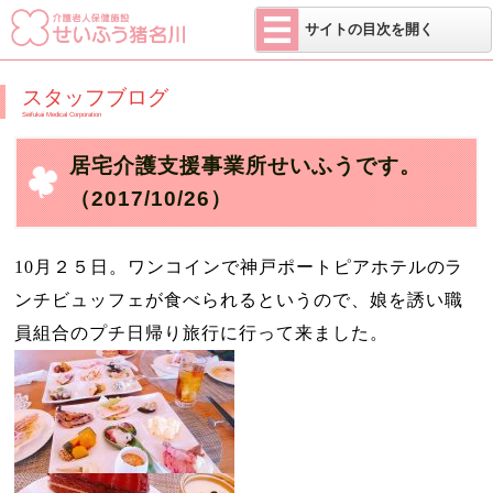
医療法人 せい
サイトの目次を開く
スタッフブログ
Seifukai Medical Corporation
居宅介護支援事業所せいふうです。
（2017/10/26）
10
月２５日。ワンコインで神戸ポートピアホテルのラ
ンチビュッフェが食べられるというので、娘を誘い職
員組合のプチ日帰り旅行に行って来ました。