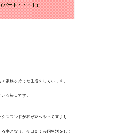
（パート・・・Ⅰ）
其々家族を持った生活をしています。
。
ている毎日です。
ックスフンドが我が家へやって来まし
える事となり、今日まで共同生活をして