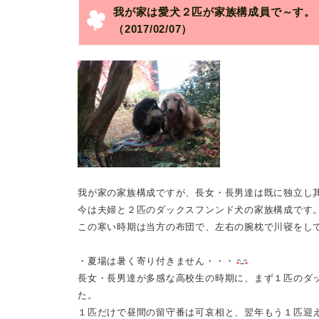
我が家は愛犬２匹が家族構成員で～す。
（2017/02/07）
我が家の家族構成ですが、長女・長男達は既に独立し
今は夫婦と２匹のダックスフンンド犬の家族構成です
この寒い時期は当方の布団で、左右の腕枕で川寝をし
・夏場は暑く寄り付きません・・・
長女・長男達が多感な高校生の時期に、まず１匹のダ
た。
１匹だけで昼間の留守番は可哀相と、翌年もう１匹迎