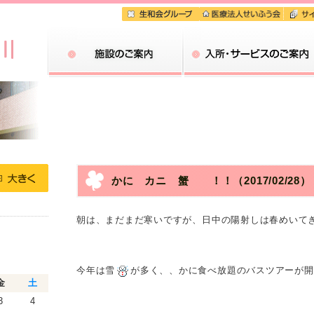
施設のご案内
入所・サービスのご案内
かに カニ 蟹 ！！
（2017/02/28）
朝は、まだまだ寒いですが、日中の陽射しは春めいて
今年は雪
が多く、、かに食べ放題のバスツアーが開
金
土
3
4