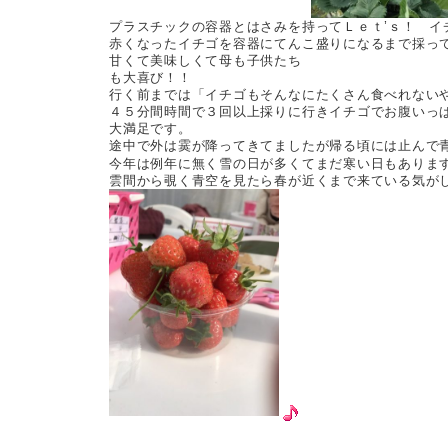
プラスチックの容器とはさみを持ってＬｅｔ’ｓ！ イ
赤くなったイチゴを容器にてんこ盛りになるまで採っ
甘くて美味しくて母も子供たち
も大喜び！！
行く前までは「イチゴもそんなにたくさん食べれない
４５分間時間で３回以上採りに行きイチゴでお腹いっ
大満足です。
途中で外は霙が降ってきてましたが帰る頃には止んで
今年は例年に無く雪の日が多くてまだ寒い日もありま
雲間から覗く青空を見たら春が近くまで来ている気が