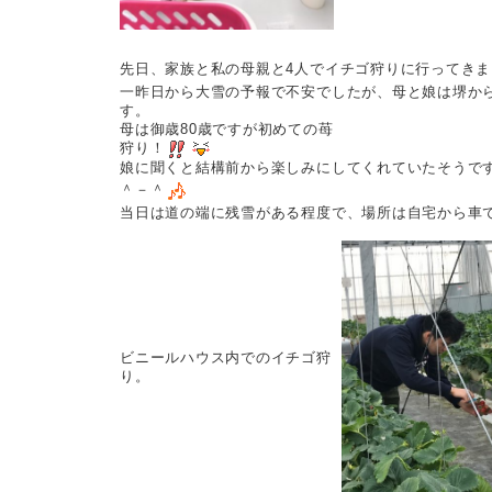
先日、家族と私の母親と4人でイチゴ狩りに行ってきま
一昨日から大雪の予報で不安でしたが、母と娘は堺か
す。
母は御歳80歳ですが初めての苺
狩り！
娘に聞くと結構前から楽しみにしてくれていたそうで
＾－＾
当日は道の端に残雪がある程度で、場所は自宅から車
ビニールハウス内でのイチゴ狩
り。