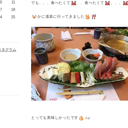
0
11
でも、、、食べたくて
、、食べたくて
、、、
7
18
かに道楽に行ってきました
4
25
スタグラム
とっても美味しかったです