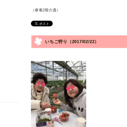
（療養2階介護）
いちご狩り
（2017/02/22）