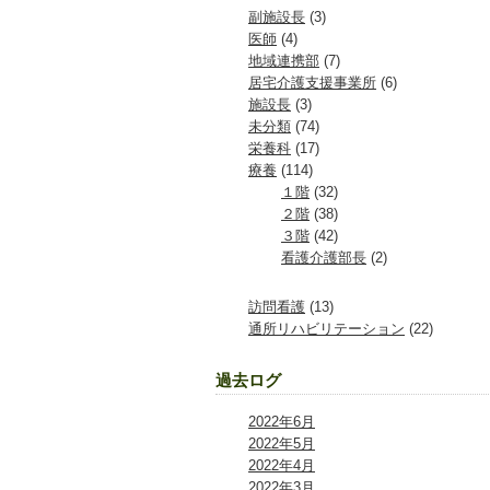
副施設長
(3)
医師
(4)
地域連携部
(7)
居宅介護支援事業所
(6)
施設長
(3)
未分類
(74)
栄養科
(17)
療養
(114)
１階
(32)
２階
(38)
３階
(42)
看護介護部長
(2)
訪問看護
(13)
通所リハビリテーション
(22)
過去ログ
2022年6月
2022年5月
2022年4月
2022年3月