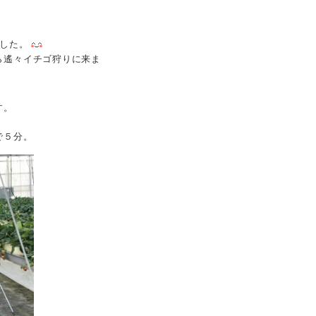
した。
ら遙々イチゴ狩りに来ま
す。
で５分。